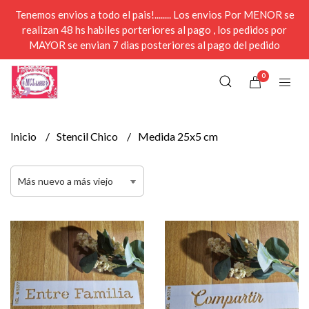
Tenemos envios a todo el pais!........ Los envios Por MENOR se
realizan 48 hs habiles porteriores al pago , los pedidos por
MAYOR se envian 7 dias posteriores al pago del pedido
0
Inicio
Stencil Chico
Medida 25x5 cm