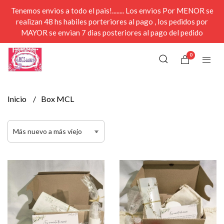
Tenemos envios a todo el pais!........ Los envios Por MENOR se
realizan 48 hs habiles porteriores al pago , los pedidos por
MAYOR se envian 7 dias posteriores al pago del pedido
0
Inicio
Box MCL