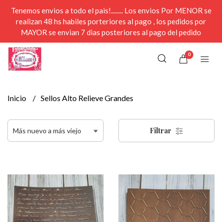
Tenemos envios a todo el pais!........ Los envios Por MENOR se
realizan 48 hs habiles porteriores al pago , los pedidos por
MAYOR se envian 7 dias posteriores al pago del pedido
0
Inicio
Sellos Alto Relieve Grandes
Filtrar