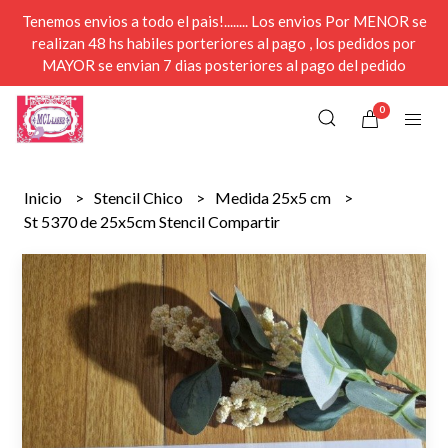
Tenemos envios a todo el pais!........ Los envios Por MENOR se
realizan 48 hs habiles porteriores al pago , los pedidos por
MAYOR se envian 7 dias posteriores al pago del pedido
0
Inicio
Stencil Chico
Medida 25x5 cm
St 5370 de 25x5cm Stencil Compartir