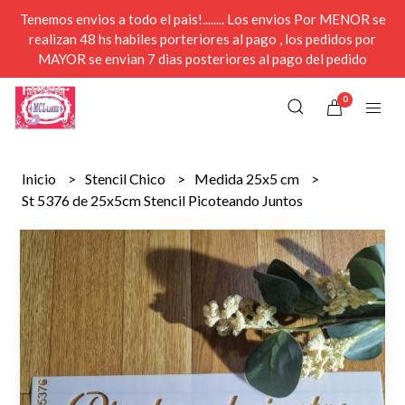
Tenemos envios a todo el pais!........ Los envios Por MENOR se
realizan 48 hs habiles porteriores al pago , los pedidos por
MAYOR se envian 7 dias posteriores al pago del pedido
0
Inicio
Stencil Chico
Medida 25x5 cm
St 5376 de 25x5cm Stencil Picoteando Juntos