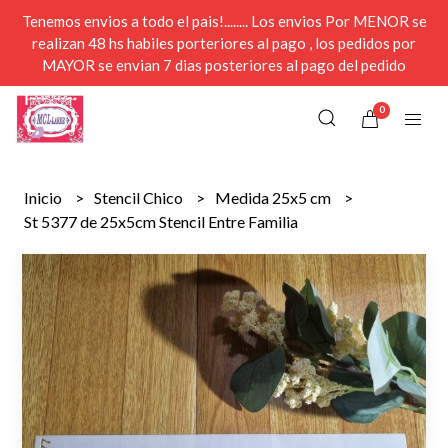
Tenemos envios a todo el pais!........ Los envios Por MENOR se
realizan 48 hs habiles porteriores al pago , los pedidos por
MAYOR se envian 7 dias posteriores al pago del pedido
0
Inicio
Stencil Chico
Medida 25x5 cm
St 5377 de 25x5cm Stencil Entre Familia