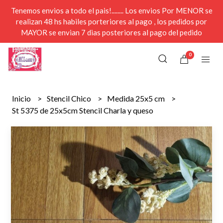
Tenemos envios a todo el pais!........ Los envios Por MENOR se
realizan 48 hs habiles porteriores al pago , los pedidos por
MAYOR se envian 7 dias posteriores al pago del pedido
0
Inicio
Stencil Chico
Medida 25x5 cm
St 5375 de 25x5cm Stencil Charla y queso