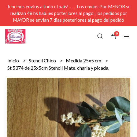
Tenemos envios a todo el pais!........ Los envios Por MENOR se
realizan 48 hs habiles porteriores al pago , los pedidos por
MAYOR se envian 7 dias posteriores al pago del pedido
0
Inicio
Stencil Chico
Medida 25x5 cm
St 5374 de 25x5cm Stencil Mate, charla y picada.