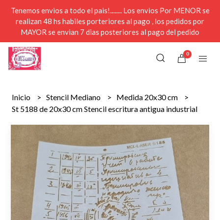
Tenemos envios a todo el pais!........ Los envios Por MENOR se
realizan 48 hs habiles porteriores al pago , los pedidos por
MAYOR se envian 7 dias posteriores al pago del pedido
0
Inicio
Stencil Mediano
Medida 20x30 cm
St 5188 de 20x30 cm Stencil escritura antigua industrial