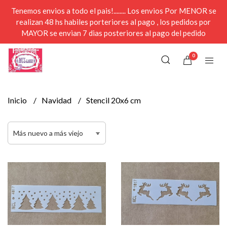
Tenemos envios a todo el pais!........ Los envios Por MENOR se
realizan 48 hs habiles porteriores al pago , los pedidos por
MAYOR se envian 7 dias posteriores al pago del pedido
0
Inicio
Navidad
Stencil 20x6 cm