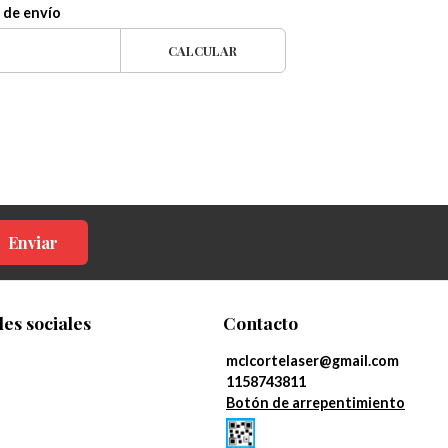
 de envío
CALCULAR
Enviar
es sociales
Contacto
mclcortelaser@gmail.com
1158743811
Botón de arrepentimiento