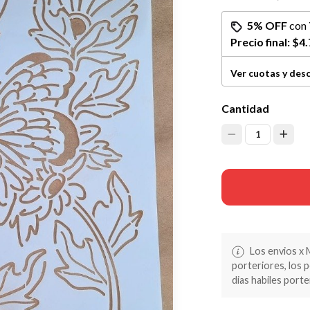
5% OFF
con
Precio final:
$4.
Ver cuotas y des
Cantidad
1
Los envios x 
porteriores, los 
dias habiles porte