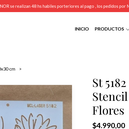
MENOR se realizan 48 hs habiles porteriores al pago , los pedidos po
INICIO
PRODUCTOS
0x30 cm
s
St 5182
Stenci
Flores
$4.990,00