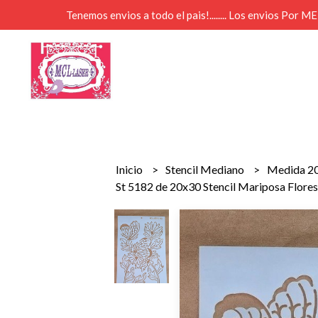
Tenemos envios a todo el pais!........ Los envios Por 
Inicio
Stencil Mediano
Medida 2
St 5182 de 20x30 Stencil Mariposa Flore