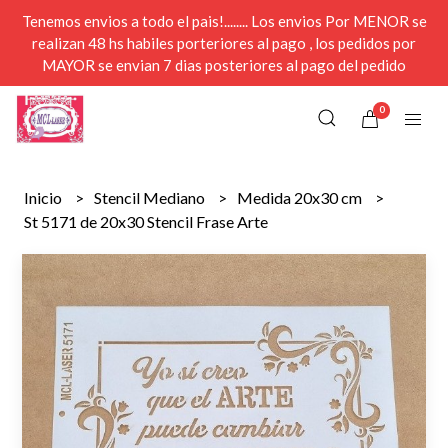
Tenemos envios a todo el pais!........ Los envios Por MENOR se
realizan 48 hs habiles porteriores al pago , los pedidos por
MAYOR se envian 7 dias posteriores al pago del pedido
0
Inicio
Stencil Mediano
Medida 20x30 cm
St 5171 de 20x30 Stencil Frase Arte