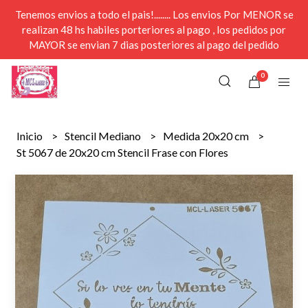
Tenemos envios a todo el pais!........ Los envios Por MENOR se
realizan 48 hs habiles porteriores al pago , los pedidos por
MAYOR se envian 7 dias posteriores al pago del pedido
0
Inicio
Stencil Mediano
Medida 20x20 cm
St 5067 de 20x20 cm Stencil Frase con Flores