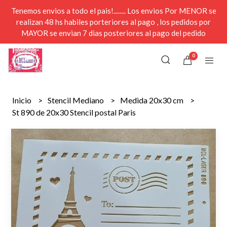
Tenemos envios a todo el pais!........ Los envios Por MENOR se
realizan 48 hs habiles porteriores al pago , los pedidos por
MAYOR se envian 7 dias posteriores al pago del pedido
0
Inicio
Stencil Mediano
Medida 20x30 cm
St 890 de 20x30 Stencil postal Paris