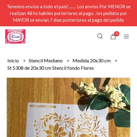
Tenemos envios a todo el pais!........ Los envios Por MENOR se
realizan 48 hs habiles porteriores al pago , los pedidos por
MAYOR se envian 7 dias posteriores al pago del pedido
0
Inicio
Stencil Mediano
Medida 20x30 cm
St 5308 de 20x30 cm Stencil fondo Flores