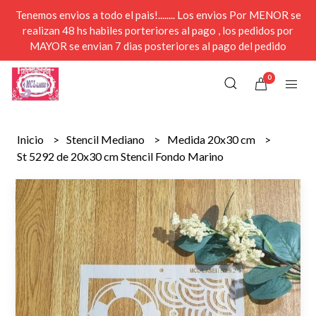
Tenemos envios a todo el pais!........ Los envios Por MENOR se
realizan 48 hs habiles porteriores al pago , los pedidos por
MAYOR se envian 7 dias posteriores al pago del pedido
0
Inicio
Stencil Mediano
Medida 20x30 cm
St 5292 de 20x30 cm Stencil Fondo Marino