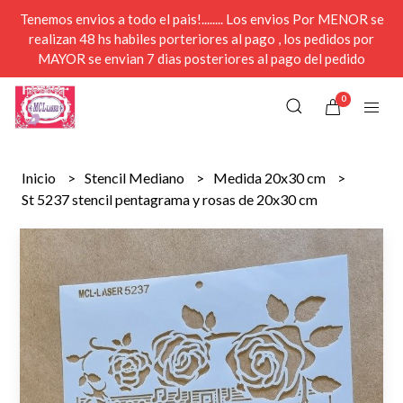
Tenemos envios a todo el pais!........ Los envios Por MENOR se
realizan 48 hs habiles porteriores al pago , los pedidos por
MAYOR se envian 7 dias posteriores al pago del pedido
0
Inicio
Stencil Mediano
Medida 20x30 cm
St 5237 stencil pentagrama y rosas de 20x30 cm