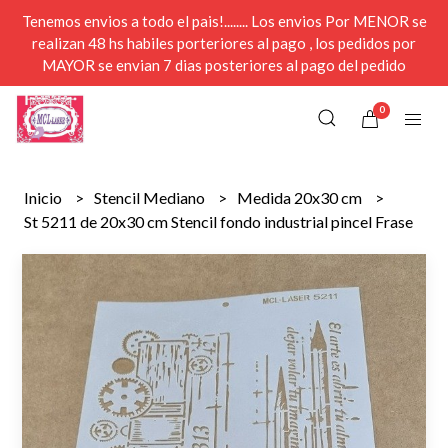
Tenemos envios a todo el pais!........ Los envios Por MENOR se
realizan 48 hs habiles porteriores al pago , los pedidos por
MAYOR se envian 7 dias posteriores al pago del pedido
0
Inicio
Stencil Mediano
Medida 20x30 cm
St 5211 de 20x30 cm Stencil fondo industrial pincel Frase