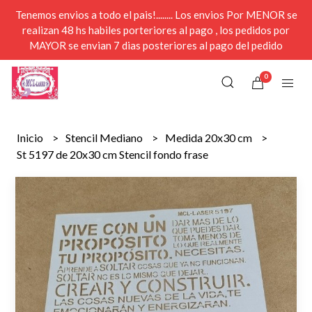
Tenemos envios a todo el pais!........ Los envios Por MENOR se
realizan 48 hs habiles porteriores al pago , los pedidos por
MAYOR se envian 7 dias posteriores al pago del pedido
0
Inicio
Stencil Mediano
Medida 20x30 cm
St 5197 de 20x30 cm Stencil fondo frase