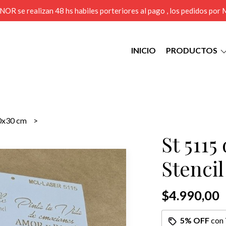
MENOR se realizan 48 hs habiles porteriores al pago , los pedidos po
INICIO
PRODUCTOS
0x30 cm
St 5115
Stencil
$4.990,00
5% OFF
con