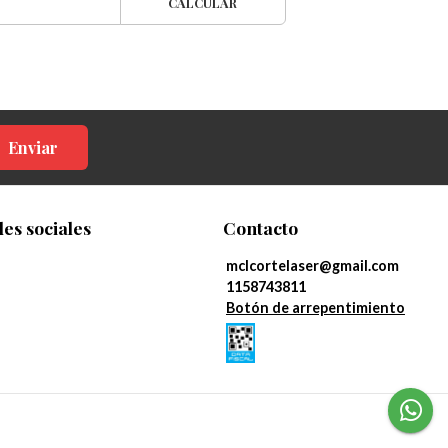
CALCULAR
Enviar
es sociales
Contacto
mclcortelaser@gmail.com
1158743811
Botón de arrepentimiento