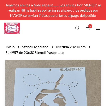
Tenemos envios a todo el pais!........ Los envios Por MENOR se
realizan 48 hs habiles porteriores al pago , los pedidos por
MAYOR se envian 7 dias posteriores al pago del pedido
0
Inicio
Stencil Mediano
Medida 20x30 cm
St 4957 de 20x30 Stencil frase mate