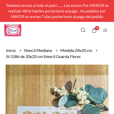
Tenemos envios a todo el pais!........ Los envios Por MENOR se
realizan 48 hs habiles porteriores al pago , los pedidos por
MAYOR se envian 7 dias posteriores al pago del pedido
0
Inicio
Stencil Mediano
Medida 20x20 cm
St 5286 de 20x20 cm Stencil Guarda Flores