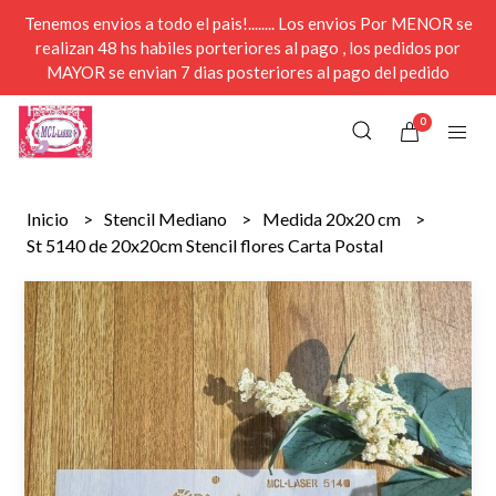
Tenemos envios a todo el pais!........ Los envios Por MENOR se
realizan 48 hs habiles porteriores al pago , los pedidos por
MAYOR se envian 7 dias posteriores al pago del pedido
0
Inicio
Stencil Mediano
Medida 20x20 cm
St 5140 de 20x20cm Stencil flores Carta Postal