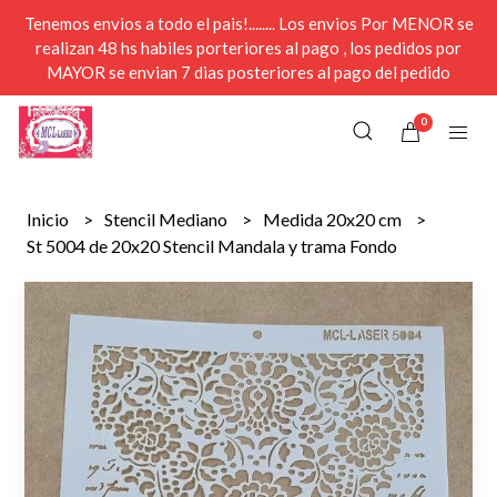
Tenemos envios a todo el pais!........ Los envios Por MENOR se
realizan 48 hs habiles porteriores al pago , los pedidos por
MAYOR se envian 7 dias posteriores al pago del pedido
0
Inicio
Stencil Mediano
Medida 20x20 cm
St 5004 de 20x20 Stencil Mandala y trama Fondo