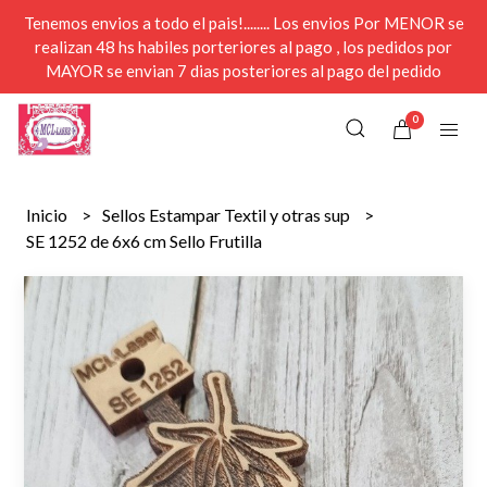
Tenemos envios a todo el pais!........ Los envios Por MENOR se
realizan 48 hs habiles porteriores al pago , los pedidos por
MAYOR se envian 7 dias posteriores al pago del pedido
0
Inicio
Sellos Estampar Textil y otras sup
SE 1252 de 6x6 cm Sello Frutilla