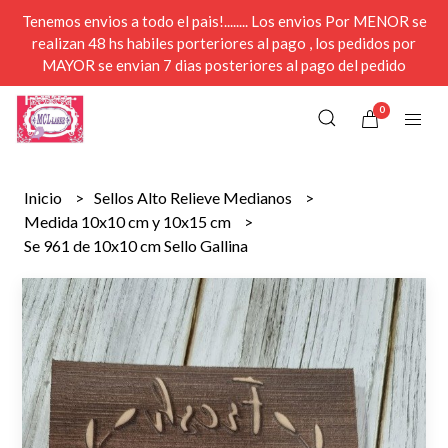
Tenemos envios a todo el pais!........ Los envios Por MENOR se
realizan 48 hs habiles porteriores al pago , los pedidos por
MAYOR se envian 7 dias posteriores al pago del pedido
0
Inicio
Sellos Alto Relieve Medianos
Medida 10x10 cm y 10x15 cm
Se 961 de 10x10 cm Sello Gallina