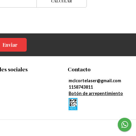
CALCULAR
Enviar
es sociales
Contacto
mclcortelaser@gmail.com
1158743811
Botón de arrepentimiento