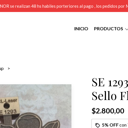
MENOR se realizan 48 hs habiles porteriores al pago , los pedidos po
INICIO
PRODUCTOS
sup
SE 1293
Sello F
$2.800,00
5% OFF
con