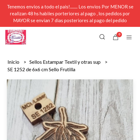
Tenemos envios a todo el pais!........ Los envios Por MENOR se
realizan 48 hs habiles porteriores al pago , los pedidos por
MAYOR se envian 7 dias posteriores al pago del pedido
0
Inicio
Sellos Estampar Textil y otras sup
SE 1252 de 6x6 cm Sello Frutilla