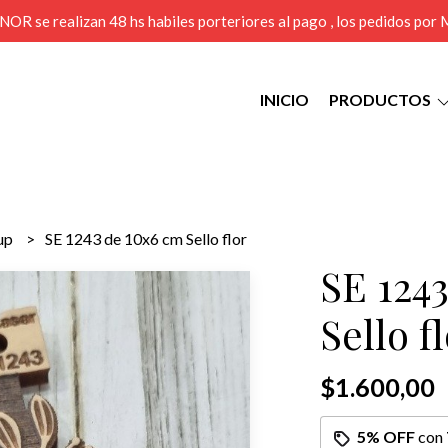
MENOR se realizan 48 hs habiles porteriores al pago , los pedidos po
INICIO
PRODUCTOS
sup
SE 1243 de 10x6 cm Sello flor
SE 124
Sello f
$1.600,00
5% OFF
con