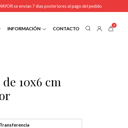
r MAYOR se envian 7 dias posteriores al pago del pedido
0
INFORMACIÓN
CONTACTO
3 de 10x6 cm
lor
Transferencia