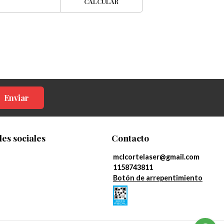
CALCULAR
Enviar
es sociales
Contacto
mclcortelaser@gmail.com
1158743811
Botón de arrepentimiento