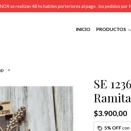
MENOR se realizan 48 hs habiles porteriores al pago , los pedidos po
INICIO
PRODUCTOS
sup
SE 1236
Ramita
$3.900,00
5% OFF
con