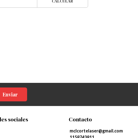
CALCULAR
Enviar
es sociales
Contacto
mclcortelaser@gmail.com
1158743811