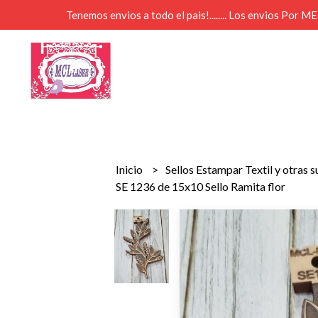
Tenemos envios a todo el pais!........ Los envios Por 
Inicio
Sellos Estampar Textil y otras 
SE 1236 de 15x10 Sello Ramita flor