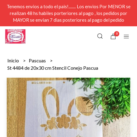
Tenemos envios a todo el pais!........ Los envios Por MENOR se
realizan 48 hs habiles porteriores al pago , los pedidos por
MAYOR se envian 7 dias posteriores al pago del pedido
0
Inicio
Pascuas
St 4484 de 20x30 cm Stencil Conejo Pascua