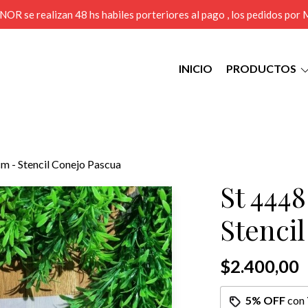
MENOR se realizan 48 hs habiles porteriores al pago , los pedidos po
INICIO
PRODUCTOS
m - Stencil Conejo Pascua
St 4448
Stenci
$2.400,00
5% OFF
con