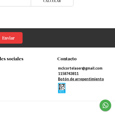
CALCULAR
Enviar
es sociales
Contacto
mclcortelaser@gmail.com
1158743811
Botón de arrepentimiento