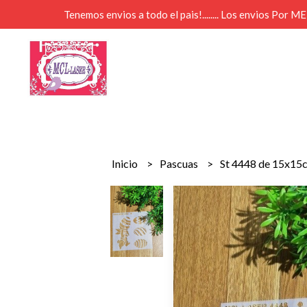
Tenemos envios a todo el pais!........ Los envios Por 
Inicio
Pascuas
St 4448 de 15x15c