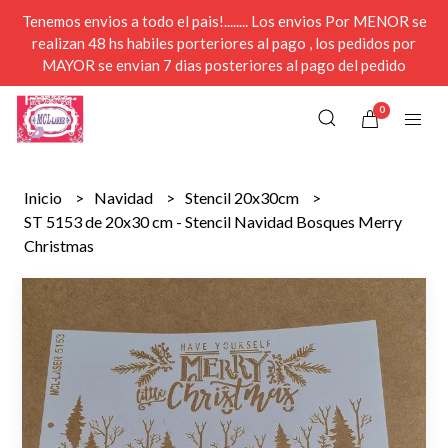
Tenemos envios a todo el pais!........ Los envios Por MENOR se
realizan 48 hs habiles porteriores al pago , los pedidos por
MAYOR se envian 7 dias posteriores al pago del pedido
0
Inicio
Navidad
Stencil 20x30cm
ST 5153 de 20x30 cm - Stencil Navidad Bosques Merry
Christmas