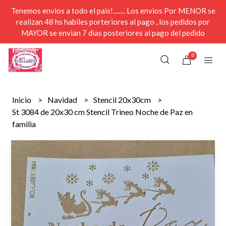
Tenemos envios a todo el pais!........ Los envios Por MENOR se
realizan 48 hs habiles porteriores al pago , los pedidos por
MAYOR se envian 7 dias posteriores al pago del pedido
0
Inicio
Navidad
Stencil 20x30cm
St 3084 de 20x30 cm Stencil Trineo Noche de Paz en
familia