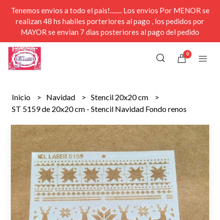
Tenemos envios a todo el pais!........ Los envios Por MENOR se
realizan 48 hs habiles porteriores al pago , los pedidos por
MAYOR se envian 7 dias posteriores al pago del pedido
0
Inicio
Navidad
Stencil 20x20 cm
ST 5159 de 20x20 cm - Stencil Navidad Fondo renos