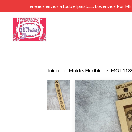
Tenemos envios a todo el pais!........ Los envios Por 
Inicio
Moldes Flexible
MOL 1138