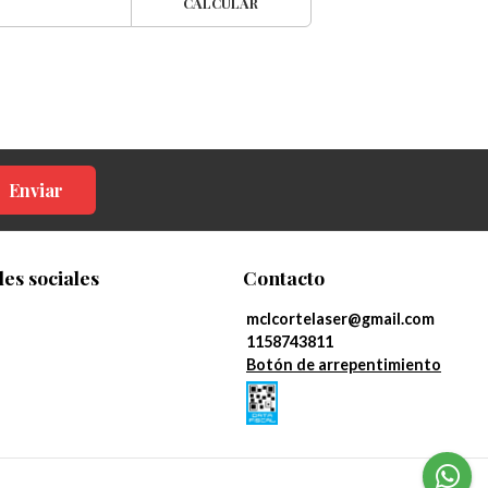
CALCULAR
Enviar
es sociales
Contacto
mclcortelaser@gmail.com
1158743811
Botón de arrepentimiento