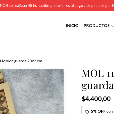
MENOR se realizan 48 hs habiles porteriores al pago , los pedidos po
INICIO
PRODUCTOS
 Molde guarda 20x2 cm
MOL 11
guarda
$4.400,00
5% OFF
con