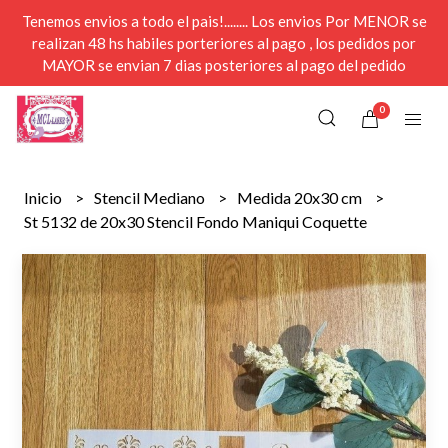
Tenemos envios a todo el pais!........ Los envios Por MENOR se
realizan 48 hs habiles porteriores al pago , los pedidos por
MAYOR se envian 7 dias posteriores al pago del pedido
0
Inicio
Stencil Mediano
Medida 20x30 cm
St 5132 de 20x30 Stencil Fondo Maniqui Coquette