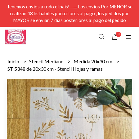
Tenemos envios a todo el pais!........ Los envios Por MENOR se
realizan 48 hs habiles porteriores al pago , los pedidos por
MAYOR se envian 7 dias posteriores al pago del pedido
0
Inicio
Stencil Mediano
Medida 20x30 cm
ST 5348 de 20x30 cm - Stencil Hojas y ramas