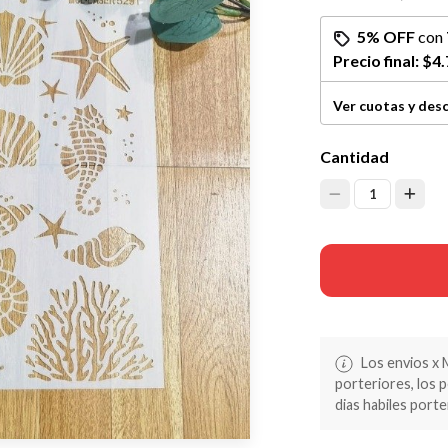
5% OFF
con
Precio final:
$4.
Ver cuotas y des
Cantidad
1
Los envios x 
porteriores, los 
dias habiles porte