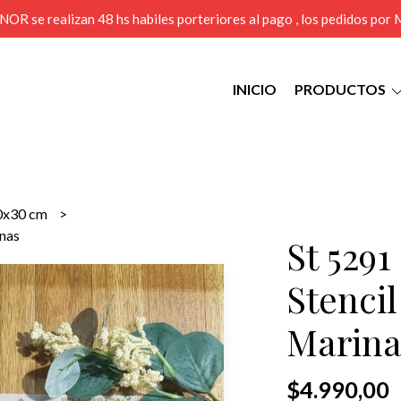
MENOR se realizan 48 hs habiles porteriores al pago , los pedidos po
INICIO
PRODUCTOS
0x30 cm
inas
St 529
Stenci
Marina
$4.990,00