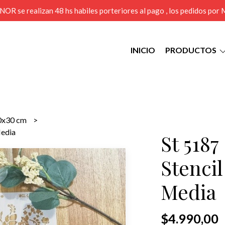
MENOR se realizan 48 hs habiles porteriores al pago , los pedidos po
INICIO
PRODUCTOS
0x30 cm
Media
St 518
Stenci
Media
$4.990,00