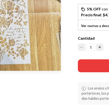
5% OFF
con
Precio final:
$4.
Ver cuotas y des
Cantidad
1
Los envios x 
porteriores, los 
dias habiles porte