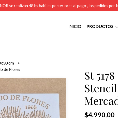
MENOR se realizan 48 hs habiles porteriores al pago , los pedidos po
INICIO
PRODUCTOS
0x30 cm
o de Flores
St 5178
Stenci
Mercad
$4.990,00