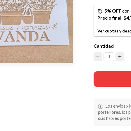
5% OFF
con
Precio final:
$4.
Ver cuotas y des
Cantidad
1
Los envios x 
porteriores, los 
dias habiles porte