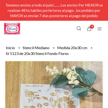
Tenemos envios a todo el pais!........ Los envios Por MENOR se
realizan 48 hs habiles porteriores al pago , los pedidos por
MAYOR se envian 7 dias posteriores al pago del pedido
0
Inicio
Stencil Mediano
Medida 20x30 cm
St 5123 de 20x30 Stencil Fondo Flores