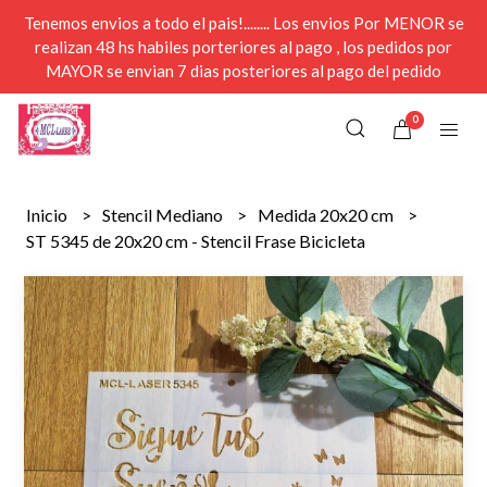
Tenemos envios a todo el pais!........ Los envios Por MENOR se
realizan 48 hs habiles porteriores al pago , los pedidos por
MAYOR se envian 7 dias posteriores al pago del pedido
0
Inicio
Stencil Mediano
Medida 20x20 cm
ST 5345 de 20x20 cm - Stencil Frase Bicicleta