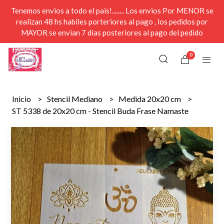
Tenemos envios a todo el pais!........ Los envios Por MENOR se
realizan 48 hs habiles porteriores al pago , los pedidos por
MAYOR se envian 7 dias posteriores al pago del pedido
0
Inicio
Stencil Mediano
Medida 20x20 cm
ST 5338 de 20x20 cm - Stencil Buda Frase Namaste