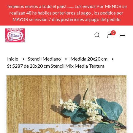
Tenemos envios a todo el pais!........ Los envios Por MENOR se
realizan 48 hs habiles porteriores al pago , los pedidos por
MAYOR se envian 7 dias posteriores al pago del pedido
0
Inicio
Stencil Mediano
Medida 20x20 cm
St 5287 de 20x20 cm Stencil Mix Media Textura