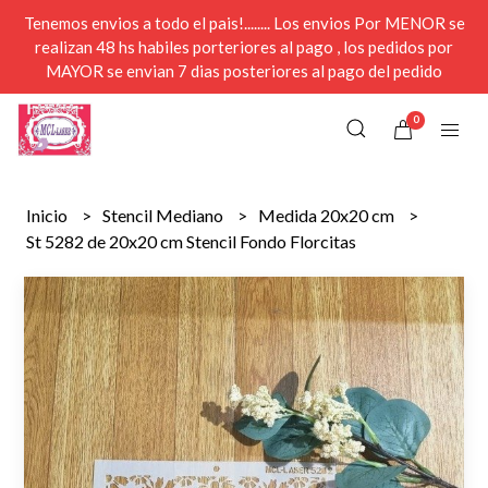
Tenemos envios a todo el pais!........ Los envios Por MENOR se
realizan 48 hs habiles porteriores al pago , los pedidos por
MAYOR se envian 7 dias posteriores al pago del pedido
0
Inicio
Stencil Mediano
Medida 20x20 cm
St 5282 de 20x20 cm Stencil Fondo Florcitas