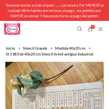
Tenemos envios a todo el pais!........ Los envios Por MENOR se
realizan 48 hs habiles porteriores al pago , los pedidos por
MAYOR se envian 7 dias posteriores al pago del pedido
0
Inicio
Stencil Grande
Medida 40x20 cm
St 5383 de 40x20 cm Stencil ticket antiguo industrial