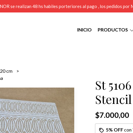
MENOR se realizan 48 hs habiles porteriores al pago , los pedidos po
INICIO
PRODUCTOS
x20 cm
ma
St 510
Stenci
$7.000,00
5% OFF
con