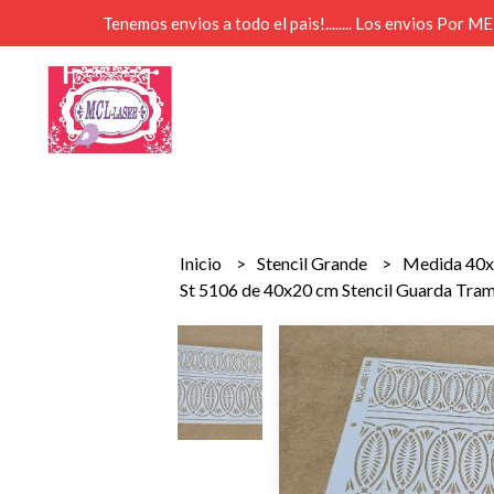
Tenemos envios a todo el pais!........ Los envios Por 
Inicio
Stencil Grande
Medida 40
St 5106 de 40x20 cm Stencil Guarda Tra