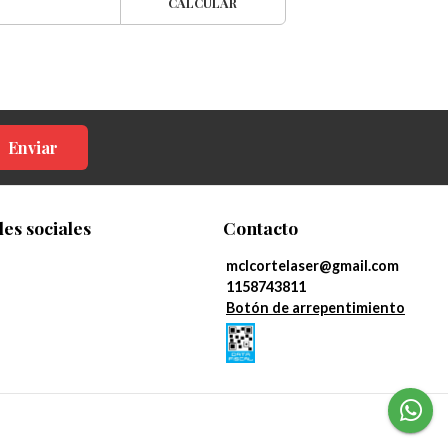
CALCULAR
Enviar
es sociales
Contacto
mclcortelaser@gmail.com
1158743811
Botón de arrepentimiento