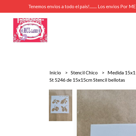
Tenemos envios a todo el pais!........ Los envios Por 
Inicio
Stencil Chico
Medida 15x
St 5246 de 15x15cm Stencil bellotas