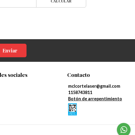
CALCULAR
Enviar
es sociales
Contacto
mclcortelaser@gmail.com
1158743811
Botón de arrepentimiento