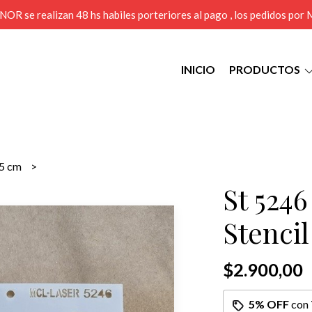
MENOR se realizan 48 hs habiles porteriores al pago , los pedidos po
INICIO
PRODUCTOS
15 cm
St 5246
Stencil
$2.900,00
5% OFF
con