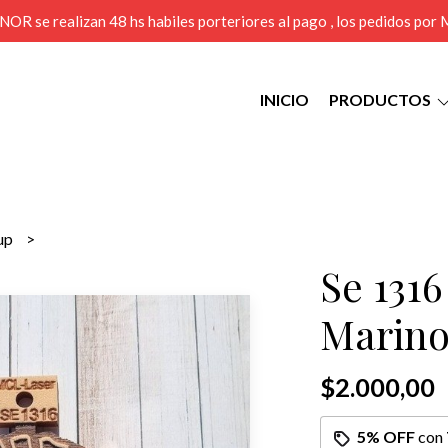
MENOR se realizan 48 hs habiles porteriores al pago , los pedidos po
INICIO
PRODUCTOS
sup
Se 1316
Marino
$2.000,00
5% OFF
con